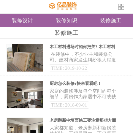
装修设计
装修知识
装修施工
装修施工
木工材料进场时如何把关? 木工材料
验收有什么方法?
在装修中，不少业主和装修公
司、建材商家发生纠纷很大程度
上的原因都是由于材料的质量问
TIME: 2019-10-22
题。为减少在家装中出现纠纷，
同时保证用的材料达到
厨房怎么装修?快来看看吧！
家庭的装修涉及每个空间的每个
细节，厨房作为家居中不可或缺
的一个空间，考虑到它的实用和
TIME: 2018-09-01
耐用性，也要花费一番功夫。要
怎样装修才能使厨房更
老房翻新中墙面施工要注意那些方面
呢
大家都知道，老房翻新和新房装