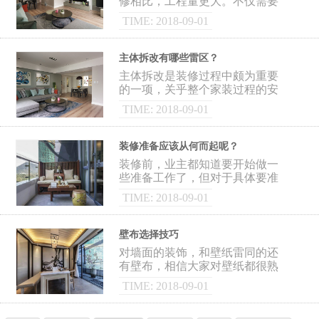
修相比，工程量更大。不仅需要
去除原有的装修，还需要进行新
TIME: 2018-09-01
的填补。这对于老房处理的要求
是很高的。但是房屋居
主体拆改有哪些雷区？
主体拆改是装修过程中颇为重要
的一项，关乎整个家装过程的安
全性，但是很多人在主体拆改的
TIME: 2018-09-01
时候，随意拆改，导致日后家居
生活后患无穷，今天
装修准备应该从何而起呢？
装修前，业主都知道要开始做一
些准备工作了，但对于具体要准
备的工作还是很模糊的，今天小
TIME: 2018-09-01
编就带大家了解一下装修准备应
该从何而起：
壁布选择技巧
对墙面的装饰，和壁纸雷同的还
有壁布，相信大家对壁纸都很熟
悉，但对壁布却很模糊。今天小
TIME: 2018-09-01
编就跟大家谈谈什么是壁布以及
壁布的选择技巧。