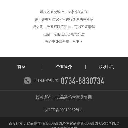
看完这五套设计，大家感觉如何
是不是有对自家卧室进行改造的冲动呢
所以呢，卧室可以不要大，可以不要豪华
但是一定要让自己感觉舒适
吾心安处是吾家，对不？
首页
企业简介
联系我们
0734-8830734
全国服务电话
版权所有：亿品装饰大家居集团
湘ICP备20012937号-1
百度搜索：
亿品装饰,衡阳亿品装饰,湖南亿品装饰,亿品装饰大家居超市,亿