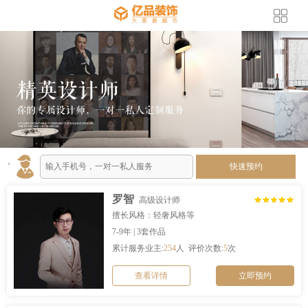
、
快速预约
罗智
高级设计师
擅长风格：轻奢风格等
7-9年 | 3套作品
累计服务业主:
254
人 评价次数:
5
次
查看详情
立即预约