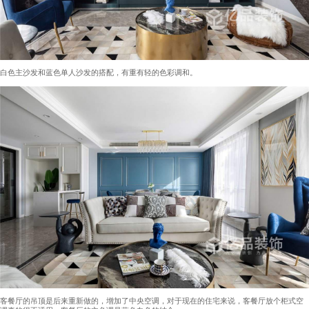
白色主沙发和蓝色单人沙发的搭配，有重有轻的色彩调和。
客餐厅的吊顶是后来重新做的，增加了中央空调，对于现在的住宅来说，客餐厅放个柜式空