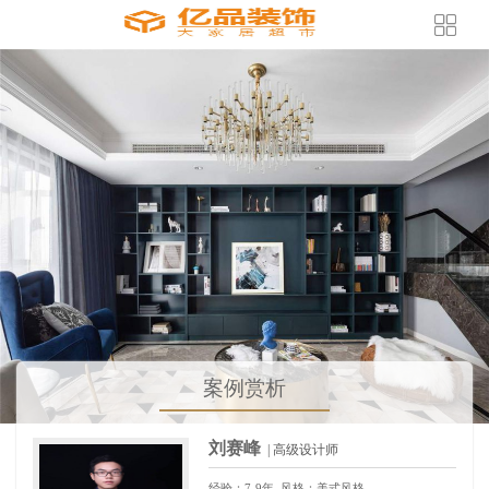
案例赏析
刘赛峰
| 高级设计师
经验：7-9年
风格：美式风格